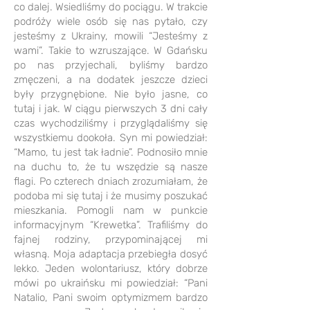
co dalej. Wsiedliśmy do pociągu. W trakcie
podróży wiele osób się nas pytało, czy
jesteśmy z Ukrainy, mowili “Jesteśmy z
wami”. Takie to wzruszające. W Gdańsku
po nas przyjechali, byliśmy bardzo
zmęczeni, a na dodatek jeszcze dzieci
były przygnębione. Nie było jasne, co
tutaj i jak. W ciągu pierwszych 3 dni cały
czas wychodziliśmy i przyglądaliśmy się
wszystkiemu dookoła. Syn mi powiedział:
“Mamo, tu jest tak ładnie”. Podnosiło mnie
na duchu to, że tu wszędzie są nasze
flagi. Po czterech dniach zrozumiałam, że
podoba mi się tutaj i że musimy poszukać
mieszkania. Pomogli nam w punkcie
informacyjnym “Krewetka”. Trafiliśmy do
fajnej rodziny, przypominającej mi
własną. Moja adaptacja przebiegła dosyć
lekko. Jeden wolontariusz, który dobrze
mówi po ukraińsku mi powiedział: “Pani
Natalio, Pani swoim optymizmem bardzo