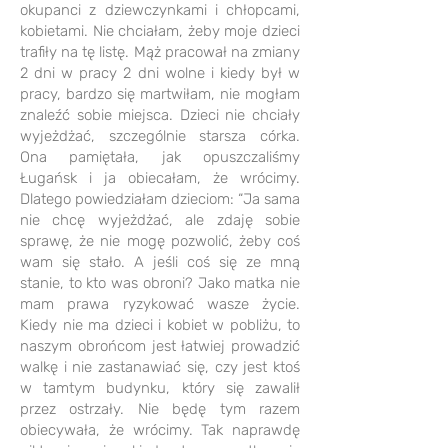
okupanci z dziewczynkami i chłopcami,
kobietami. Nie chciałam, żeby moje dzieci
trafiły na tę listę. Mąż pracował na zmiany
2 dni w pracy 2 dni wolne i kiedy był w
pracy, bardzo się martwiłam, nie mogłam
znaleźć sobie miejsca. Dzieci nie chciały
wyjeżdżać, szczególnie starsza córka.
Ona pamiętała, jak opuszczaliśmy
Ługańsk i ja obiecałam, że wrócimy.
Dlatego powiedziałam dzieciom: “Ja sama
nie chcę wyjeżdżać, ale zdaję sobie
sprawę, że nie mogę pozwolić, żeby coś
wam się stało. A jeśli coś się ze mną
stanie, to kto was obroni? Jako matka nie
mam prawa ryzykować wasze życie.
Kiedy nie ma dzieci i kobiet w pobliżu, to
naszym obrońcom jest łatwiej prowadzić
walkę i nie zastanawiać się, czy jest ktoś
w tamtym budynku, który się zawalił
przez ostrzały. Nie będę tym razem
obiecywała, że wrócimy. Tak naprawdę