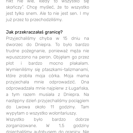
nikt nie wie, kiedy to wszystko się
skończy”. Chcę myśleć, że to wszystko
jest tylko snem. Ale to nie jest sen. I my
już przez to przechodziliśmy.
Jak przekraczałaś granicę?
Przyjechaliśmy chyba w 15 dniu na
dworzec do Dniepra. To było bardzo
trudne pożegnanie, ponieważ męża nie
wpuszczono na peron. Objęłam go przez
płot i bardzo mocno płakałam.
Wymieniliśmy się ptaszkami-talizmanami,
które zrobiła moja córka. Moja mama
przyjechała mnie odprowadzić. Ona
odprowadzała mnie najpierw z Ługańska,
a tym razem musiała z Dniepra. Na
następny dzień przyjechaliśmy pociągiem
do Lwowa około 11 godziny. Tam
wypytam o wszystko wolontariuszy.
Wszystko było bardzo dobrze
zorganizowane. W 1,5 godziny
dojechaliśmy autobusem do granicy. Nie