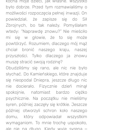
kocha moje dzieci, jak własne. Wszystko
było dobrze. Przed tym rozmawialiśmy o
możliwości rozpoczęcia pełnej inwazji. On
powiedział, że zapisze się do Sił
Zbrojnych, bo tak należy. Pomyślałam
wtedy: “Naprawdę znowu?” Nie mieściło
mi się w głowie, że to się może
powtórzyć. Rozumiem, dlaczego mój mąż
chciał bronić naszego kraju, naszej
przyszłości. Tylko dlaczego ja znowu
muszę stracić swoją rodzinę?
Obudziliśmy się rano, ale nic nie było
słychać. Do Kamieńskiego, które znajduje
się nieopodal Dniepra, jeszcze długo nic
nie docierało. Fizycznie dzień minął
spokojnie, natomiast bardzo ciężko
psychicznie. Na początku nie mieliśmy
syren, później zaczęły się krótkie. Jeszcze
później otworzyli schron koło naszego
domu, który odpowiadał wszystkim
wymaganiom. To mnie trochę uspokoiło,
ale nie na długo. Kiedy wyje syrena ‒