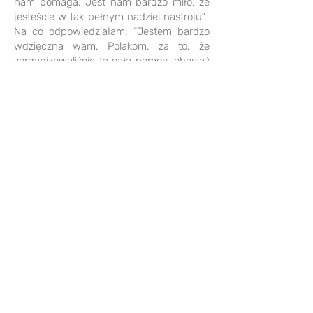
nam pomaga. Jest nam bardzo miło, że
jesteście w tak pełnym nadziei nastroju”.
Na co odpowiedziałam: “Jestem bardzo
wdzięczna wam, Polakom, za to, że
zorganizowaliście tą całą pomoc, chociaż
nie musieliście”. Jego odpowiedź bardzo
mnie poruszyła. “Tak musiało być. W tym
czasie, kiedy wasi mężczyźni walczą, my
żyjemy sobie. Możemy być następni. I
dopóki wasi mężczyźni są tam,
pomagamy wam, czym możemy tutaj,
żebyśmy wszyscy mogli żyć”.
Co Cię teraz cieszy i podnosi na duchu?
Dużo mi daje zwiedzanie zabytkowych
miejsc Gdańska. Po każdej takiej
wycieczce, szybko mi się udawało
załatwiać swoje problemy. Jestem pod
wrażeniem, jak bardzo nasze kultury są
do siebie podobne. Polacy są bardzo
serdecznymi ludźmi.