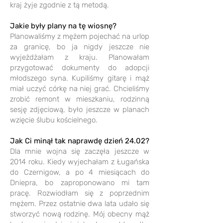
kraj żyje zgodnie z tą metodą.
Jakie były plany na tę wiosnę?
Planowaliśmy z mężem pojechać na urlop
za granicę, bo ja nigdy jeszcze nie
wyjeżdżałam z kraju. Planowałam
przygotować dokumenty do adopcji
młodszego syna. Kupiliśmy gitarę i mąż
miał uczyć córkę na niej grać. Chcieliśmy
zrobić remont w mieszkaniu, rodzinną
sesję zdjęciową, było jeszcze w planach
wzięcie ślubu kościelnego.
Jak Ci minął tak naprawdę dzień 24.02?
Dla mnie wojna się zaczęła jeszcze w
2014 roku. Kiedy wyjechałam z Ługańska
do Czernigow, a po 4 miesiącach do
Dniepra, bo zaproponowano mi tam
pracę. Rozwiodłam się z poprzednim
mężem. Przez ostatnie dwa lata udało się
stworzyć nową rodzinę. Mój obecny mąż