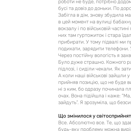
роботи не буде, потрібно додом
бусі та довіз до доньки. По дор
Забігла в дім, знову збудила мал
в цей момент на вулиці бабахну
вокзалу і по військовій частині
них там гуртожиток і стара їд
прибирати. У тому підвалі ми п
подихати, зарядити телефони. У п
Через постійну вологість я зах
Було дуже страшно. Кожного раз
підлозі, і сиділи чекали. Як за
А коли наші військові зайшли у 
прийняв позицію, що не буде в
ні з ким, бо одразу починала п
очах. Вона підійшла і каже: “М
зайдуть”. Я зрозуміла, що безс
Що змінилося у світосприйнят
Все. Абсолютно все. Те, що зд
будь-яку проблему можна виріши