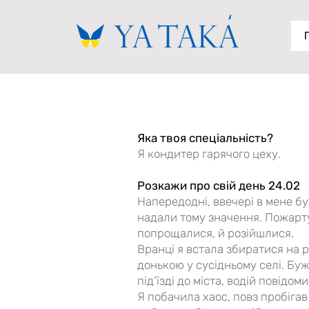
Яка твоя спеціальність?
Я кондитер гарячого цеху.
Розкажи про свій день 24.02
Напередодні, ввечері в мене бу
надали тому значення. Пожартув
попрощалися, й розійшлися.
Вранці я встала збиратися на р
донькою у сусідньому селі. Бужу
під’їзді до міста, водій повідо
Я побачила хаос, повз пробігав