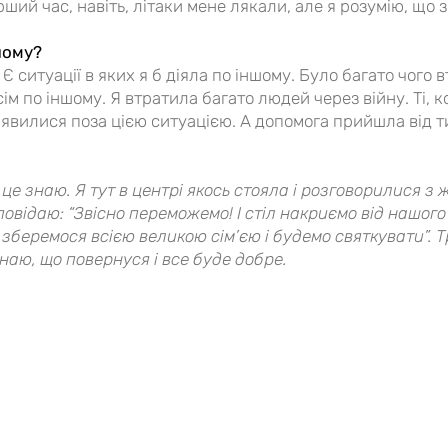
ший час, навіть, літаки мене лякали, але я розумію, що 
лому?
 Є ситуації в яких я б діяла по іншому. Було багато чого 
сім по іншому. Я втратила багато людей через війну. Ті,
явилися поза цією ситуацією. А допомога прийшла від тих,
 я це знаю. Я тут в центрі якось стояла і розговорилися з
дповідаю: “Звісно переможемо! І стіл накриємо від нашо
зберемося всією великою сім’єю і будемо святкувати”. Т
наю, що повернуся і все буде добре.