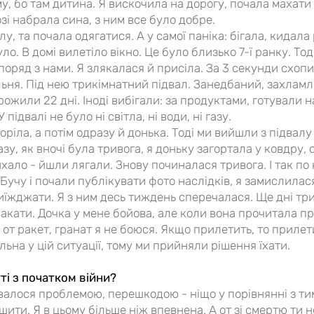
у, бо там дитина. Я вискочила на дорогу, почала махати
озі набрала сина, з ним все було добре.
у, та почала одягатися. А у самої паніка: бігала, кидала 
ло. В домі вилетіло вікно. Це було близько 7-ї ранку. То
 поряд з нами. Я злякалася й присіла. За 3 секунди схопил
альня. Під нею трикімнатний підвал. Занедбаний, захлам
рожили 22 дні. Іноді вибігали: за продуктами, готували н
ідвалі не було ні світла, ні води, ні газу.
воріла, а потім одразу й донька. Тоді ми вийшли з підвал
у, як вночі була тривога, я доньку загортала у ковдру, с
тихало - йшли лягали. Знову починалася тривога. І так по
Бучу і почали публікувати фото наслідків, я замислилася 
иїжджати. Я з ним десь тиждень сперечалася. Ще дні три
лакати. Дочка у мене бойова, але коли вона прочитала про
а, от ракет, гранат я не боюся. Якщо прилетить, то приле
ильна у цій ситуації, тому ми прийняли рішення їхати.
ті з початком війни?
авалося проблемою, перешкодою - ніщо у порівнянні з т
ти. Я в цьому більше ніж впевнена. А от зі смертю ти н