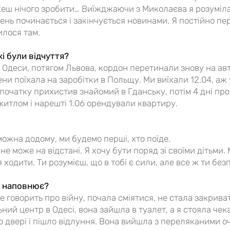
ожеш нічого зробити… Виїжджаючи з Миколаєва я розуміла
ень починається і закінчується новинами. Я постійно пе
илося там.
кі були відчуття?
Одеси, потягом Львова, кордон перетинали знову на авто
ени поїхала на заробітки в Польщу. Ми виїхали 12.04, аж 
початку прихистив знайомий в Гданську, потім 4 дні про
 житлом і нарешті 1.06 орендували квартиру.
можна додому, ми будемо перші, хто поїде.
 не може на відстані. Я хочу бути поряд зі своїми дітьми
я ходити. Ти розумієш, що в тобі є сили, але все ж ти бе
е наповнює?
говорить про війну, почала сміятися, не стала закривати
ьний центр в Одесі, вона зайшла в туалет, а я стояла ч
двері і пішло відлуння. Вона вийшла з переляканими очи