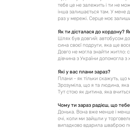
тебе це не залежить і ти не м
інша залишається там. У мене д
раз у мережі. Серце моє залиш
Як ти дісталася до кордону? Я
Шлях був довгий: автобусом до 
сина своєї подруги, яка ще вос
Довго не могла знайти житло: с
дівчина з України допомогла з
Які у вас плани зараз?
Плани - як тільки скажуть, що 
Зрозуміла, що я та людина, яка
Тут стою як дитина, яка вчитьс
Чому ти зараз радієш, що теб
Донька. Вона вже менше і менше 
очі, коли ми зайшли у торговел
випадково вдарила шваброю по 