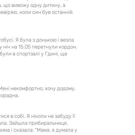
, що вивожу одну дитину, а
ревіряю, коли син був останній
бусі. Я була з донькою і везла
у ніч на 15.05 перетнули кордон.
були в спортзалі у Гдині, ще
. Мені некомфортно, хочу додому.
зпорадна.
ся в собі. Я ніколи не забуду її
екала. Зайшла прибиральниця,
ма і сказала: “Мама, я думала у