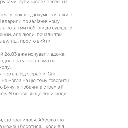
 руками, зупинився чоловік на
речі у рюкзак, документи, ліки. І
ді вдарили по залізничному
а кота і ми побігли до сусідів. У
лений, але люди почали там
а вулиці, просто вийти
у й 26.03 вже ночували вдома.
адила на унітаз, сама на
 колу…
про від'їзд з країни. Син
 не могла на цю тему говорити
 Бучу, я побачила страх в її
тить. Я боюся, якщо вони сюди
им, що трапилося. Абсолютно
е можеш боротися. І коли від