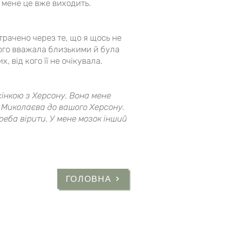
з мене це вже виходить.
втрачено через те, що я щось не
 кого вважала близькими й була
 від кого її не очікувала.
 жінкою з Херсону. Вона мене
го Миколаєва до вашого Херсону.
реба вірити. У мене мозок інший
ГОЛОВНА