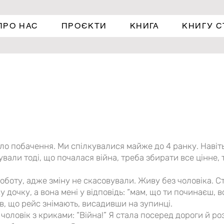
ПРО НАС
ПРОЄКТИ
КНИГА
КНИГУ 
ло побачення. Ми спілкувалися майже до 4 ранку. Навіть
али тоді, що почалася війна, треба збирати все цінне, то
оботу, адже зміну не скасовували. Живу без чоловіка. Ст
 дочку, а вона мені у відповідь: “мам, що ти починаєш, вс
мив, що рейс знімають, висадивши на зупинці.
 чоловік з криками: “Війна!” Я стала посеред дороги й ро