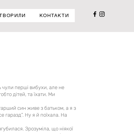
СТВОРИЛИ
КОНТАКТИ
 чули перші вибухи, але не
бто дітей, та їхати. Ми
арший син живе з батьком, а я з
е гаразд”. Ну я й поїхала. На
згубилася. Зрозуміла, що ніякої