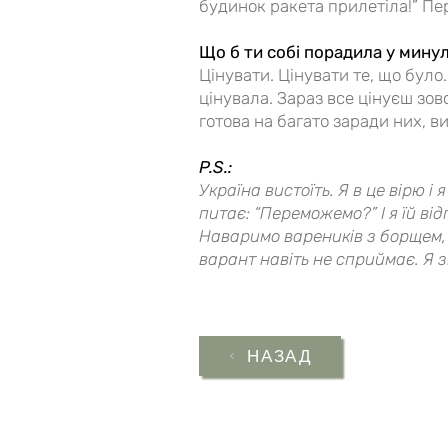
будинок ракета прилетіла!” Пер
Що б ти собі порадила у мину
Цінувати. Цінувати те, що було.
цінувала. Зараз все цінуєш зов
готова на багато заради них, ви
P.S.:
Україна вистоїть. Я в це вірю і
питає: “Переможемо?” І я їй ві
Наваримо вареників з борщем, 
варант навіть не сприймає. Я з
НАЗАД