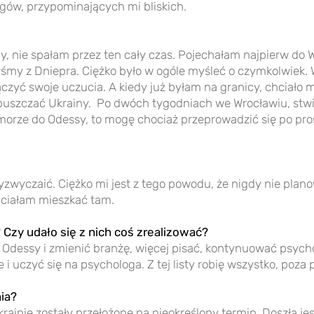
zgów, przypominających mi bliskich.
by, nie spałam przez ten cały czas. Pojechałam najpierw do 
yśmy z Dniepra. Ciężko było w ogóle myśleć o czymkolwiek. W
zyć swoje uczucia. A kiedy już byłam na granicy, chciało mi
puszczać Ukrainy. Po dwóch tygodniach we Wrocławiu, stwier
morze do Odessy, to mogę chociaż przeprowadzić się po pro
rzyzwyczaić. Ciężko mi jest z tego powodu, że nigdy nie pl
hciałam mieszkać tam.
 Czy udało się z nich coś zrealizować?
Odessy i zmienić branżę, więcej pisać, kontynuować psycho
i uczyć się na psychologa. Z tej listy robię wszystko, poza
nia?
ainie zostały przełożone na nieokreślony termin. Doszła je