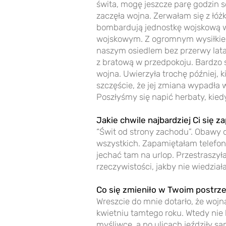
świta, mogę jeszcze parę godzin sob
zaczęła wojna. Zerwałam się z łóż
bombardują jednostkę wojskową w n
wojskowym. Z ogromnym wysiłkiem
naszym osiedlem bez przerwy latał
z bratową w przedpokoju. Bardzo s
wojna. Uwierzyła trochę później, 
szczęście, że jej zmiana wypadła w
Poszłyśmy się napić herbaty, kied
Jakie chwile najbardziej Ci się z
“Świt od strony zachodu”. Obawy o
wszystkich. Zapamiętałam telefon
jechać tam na urlop. Przestraszył
rzeczywistości, jakby nie wiedzia
Co się zmieniło w Twoim postrze
Wreszcie do mnie dotarło, że wojn
kwietniu tamtego roku. Wtedy nie 
myśliwce, a po ulicach jeździły 