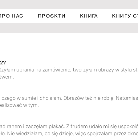
ПРО НАС
ПРОЄКТИ
КНИГА
КНИГУ 
02?
zyłam ubrania na zamówienie, tworzyłam obrazy w stylu str
stwem.
, czego w sumie i chciałam. Obrazów też nie robię. Natomias
realizować w tym.
ad ranem i zaczęłam płakać. Z trudem udało mi się uspokoić
o. Nie wiedziałam, co się dzieje, więc spojrzałam przez okn