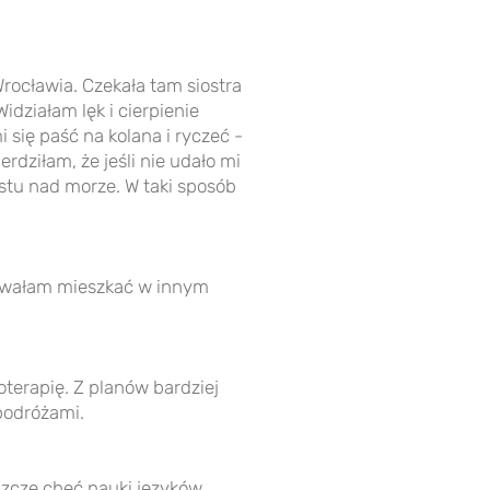
Wrocławia. Czekała tam siostra
idziałam lęk i cierpienie
 się paść na kolana i ryczeć -
dziłam, że jeśli nie udało mi
stu nad morze. W taki sposób
anowałam mieszkać w innym
terapię. Z planów bardziej
 podróżami.
szcze chęć nauki języków.