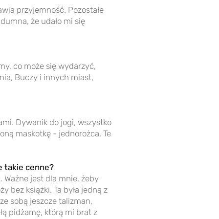
rawia przyjemność. Pozostałe
 dumna, że udało mi się
śmy, co może się wydarzyć,
nia, Buczy i innych miast,
ami. Dywanik do jogi, wszystko
ioną maskotkę - jednorożca. Te
e takie cenne?
. Ważne jest dla mnie, żeby
y bez książki. Ta była jedną z
e sobą jeszcze talizman,
łą pidżamę, którą mi brat z