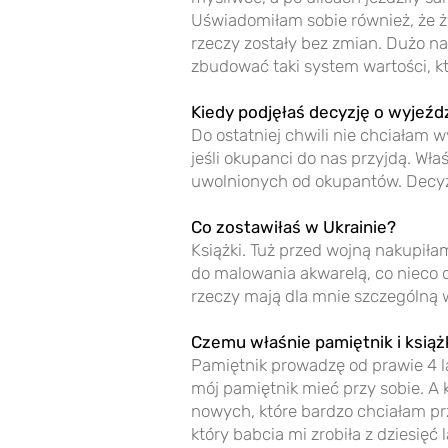
Uświadomiłam sobie również, że ży
rzeczy zostały bez zmian. Dużo na
zbudować taki system wartości, któ
Kiedy podjęłaś decyzję o wyjeźdz
Do ostatniej chwili nie chciałam 
jeśli okupanci do nas przyjdą. Wła
uwolnionych od okupantów. Decyzj
Co zostawiłaś w Ukrainie?
Książki. Tuż przed wojną nakupiła
do malowania akwarelą, co nieco d
rzeczy mają dla mnie szczególną 
Czemu właśnie pamiętnik i książ
Pamiętnik prowadzę od prawie 4 la
mój pamiętnik mieć przy sobie. A k
nowych, które bardzo chciałam pr
który babcia mi zrobiła z dziesięć