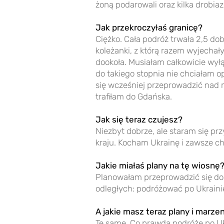
żoną podarowali oraz kilka drobia
Jak przekroczyłaś granicę?
Ciężko. Cała podróż trwała 2,5 do
koleżanki, z którą razem wyjechał
dookoła. Musiałam całkowicie wyłąc
do takiego stopnia nie chciałam o
się wcześniej przeprowadzić nad 
trafiłam do Gdańska.
Jak się teraz czujesz?
Niezbyt dobrze, ale staram się p
kraju. Kocham Ukrainę i zawsze c
Jakie miałaś plany na tę wiosnę?
Planowałam przeprowadzić się do 
odległych: podróżować po Ukrainie 
A jakie masz teraz plany i marze
Te same. Co prawda podróże po Ukr