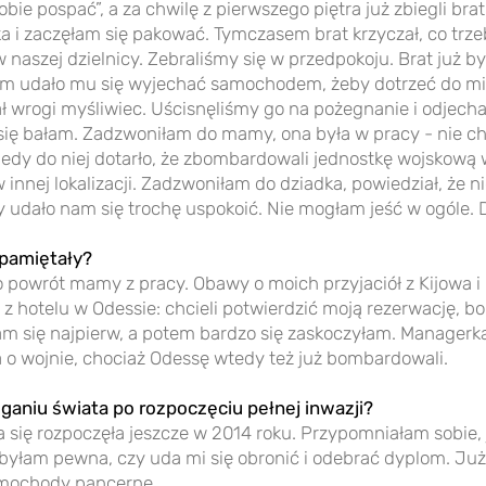
ie pospać”, a za chwilę z pierwszego piętra już zbiegli brat 
ka i zaczęłam się pakować. Tymczasem brat krzyczał, co trzeb
aszej dzielnicy. Zebraliśmy się w przedpokoju. Brat już by
 udało mu się wyjechać samochodem, żeby dotrzeć do mie
 wrogi myśliwiec. Uścisnęliśmy go na pożegnanie i odjecha
ię bałam. Zadzwoniłam do mamy, ona była w pracy - nie chci
kiedy do niej dotarło, że zbombardowali jednostkę wojskową 
 innej lokalizacji. Zadzwoniłam do dziadka, powiedział, że ni
y udało nam się trochę uspokoić. Nie mogłam jeść w ogóle. 
apamiętały?
 powrót mamy z pracy. Obawy o moich przyjaciół z Kijowa i 
 z hotelu w Odessie: chcieli potwierdzić moją rezerwację, 
am się najpierw, a potem bardzo się zaskoczyłam. Managerk
ła o wojnie, chociaż Odessę wtedy też już bombardowali.
ganiu świata po rozpoczęciu pełnej inwazji?
a się rozpoczęła jeszcze w 2014 roku. Przypomniałam sobie,
byłam pewna, czy uda mi się obronić i odebrać dyplom. Już 
samochody pancerne.