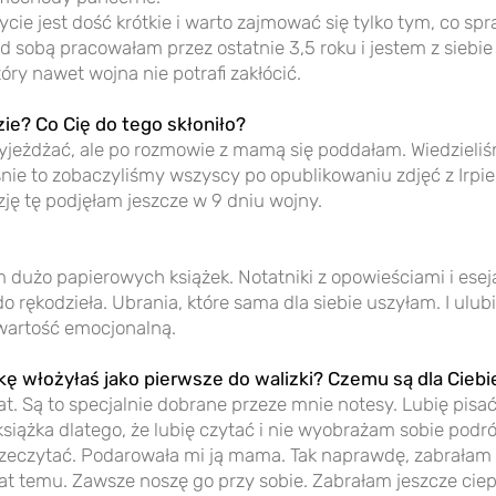
cie jest dość krótkie i warto zajmować się tylko tym, co sp
d sobą pracowałam przez ostatnie 3,5 roku i jestem z siebie
ry nawet wojna nie potrafi zakłócić.
ie? Co Cię do tego skłoniło?
wyjeżdżać, ale po rozmowie z mamą się poddałam. Wiedzieli
śnie to zobaczyliśmy wszyscy po opublikowaniu zdjęć z Irpie
ę tę podjęłam jeszcze w 9 dniu wojny.
m dużo papierowych książek. Notatniki z opowieściami i esej
o rękodzieła. Ubrania, które sama dla siebie uszyłam. I ulub
wartość emocjonalną.
kę włożyłaś jako pierwsze do walizki? Czemu są dla Ciebi
t. Są to specjalnie dobrane przeze mnie notesy. Lubię pisać
siążka dlatego, że lubię czytać i nie wyobrażam sobie podróż
zeczytać. Podarowała mi ją mama. Tak naprawdę, zabrałam z
 lat temu. Zawsze noszę go przy sobie. Zabrałam jeszcze ciep