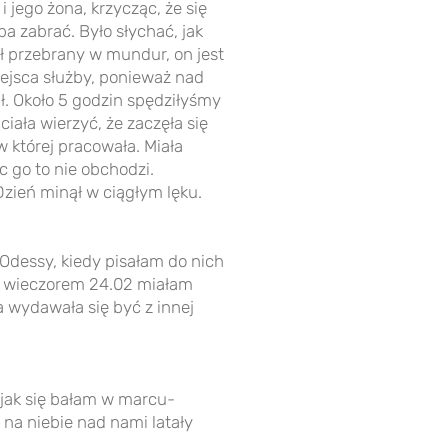
i jego żona, krzycząc, że się
a zabrać. Było słychać, jak
ł przebrany w mundur, on jest
jsca służby, ponieważ nad
ł. Około 5 godzin spędziłyśmy
ała wierzyć, że zaczęła się
w której pracowała. Miała
c go to nie obchodzi.
Dzień minął w ciągłym lęku.
Odessy, kiedy pisałam do nich
bo wieczorem 24.02 miałam
a wydawała się być z innej
 jak się bałam w marcu-
na niebie nad nami latały